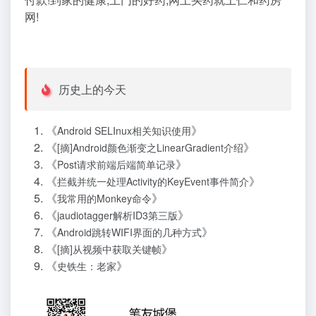
网!
历史上的今天
《
》
Android SELInux相关知识使用
《
》
[摘]Android颜色渐变之LinearGradient介绍
《
》
Post请求前端后端简单记录
《
》
拦截并统一处理Activity的KeyEvent事件简介
《
》
我常用的Monkey命令
《
》
jaudiotagger解析ID3第三版
《
》
Android跳转WIFI界面的几种方式
《
》
[摘]从视频中获取关键帧
《
》
史铁生：老家