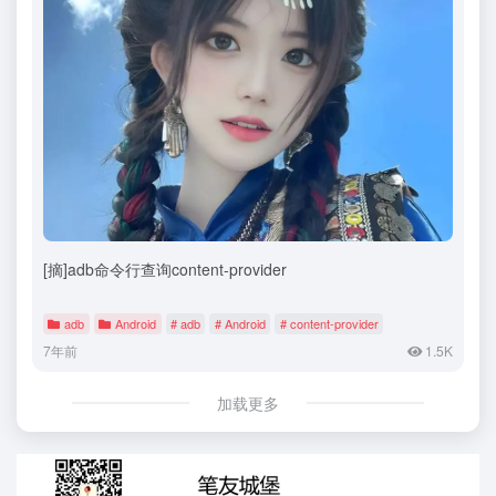
[摘]adb命令行查询content-provider
adb
Android
# adb
# Android
# content-provider
7年前
1.5K
加载更多