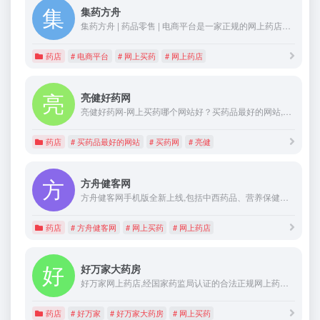
集药方舟
集药方舟 | 药品零售 | 电商平台是一家正规的网上药店、网上药房及网上购药网站,找集药方舟 | 药品零售 | 电商平台、网上药店、网上药房、购药网站及网上买药平台就上集药方舟 | 药品零售 | 电商平台,让你买药放心,用药安心。
药店
# 电商平台
# 网上买药
# 网上药店
亮健好药网
亮健好药网-网上买药哪个网站好？买药品最好的网站,网上买药的正规网站！全国最大的药品网、找药网、购药网、网上药店请选亮健买药网!中国最大网上药店！
药店
# 买药品最好的网站
# 买药网
# 亮健
方舟健客网
方舟健客网手机版全新上线,包括中西药品、营养保健品、成人用品、时尚美妆用品等上万种商品等您挑选,执业医师24小时免费健康咨询,让您随时随地体验方舟健客网的专业服务，买正品药上方舟健客！
药店
# 方舟健客网
# 网上买药
# 网上药店
好万家大药房
好万家网上药店,经国家药监局认证的合法正规网上药房.好万家为您提供方便的网上买药服务,执业医师为您提供24小时健康咨询!网上药店哪个好?买正品药上好万家!
药店
# 好万家
# 好万家大药房
# 网上买药