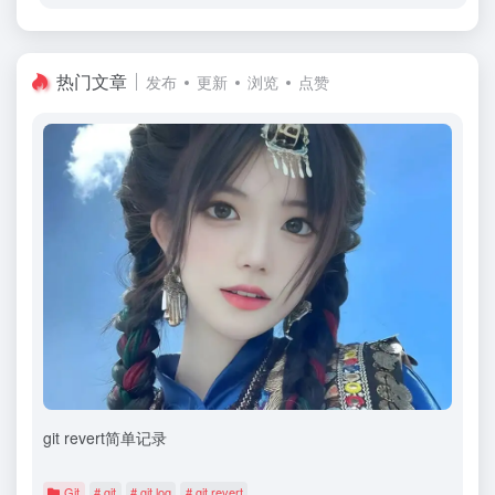
热门文章
发布
更新
浏览
点赞
git revert简单记录
Git
# git
# git log
# git revert