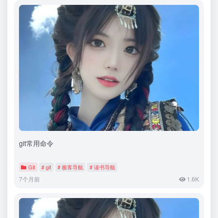
git常用命令
Git
# git
# 极客导航
# 读书导航
7个月前
1.6K