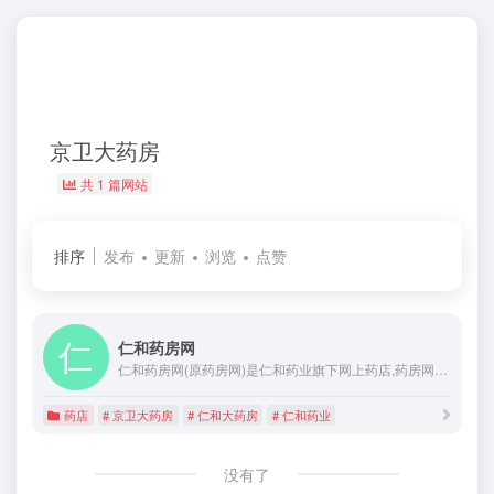
京卫大药房
共 1 篇网站
排序
发布
更新
浏览
点赞
仁和药房网
仁和药房网(原药房网)是仁和药业旗下网上药店,药房网官方商城是国家药监局认证的正规网上药房,药房网实体药店供货配送,100%正品保证,支持医保,支持货到付款!到家的健康,上门的好药,网上买药就上仁和药房网!
药店
# 京卫大药房
# 仁和大药房
# 仁和药业
没有了