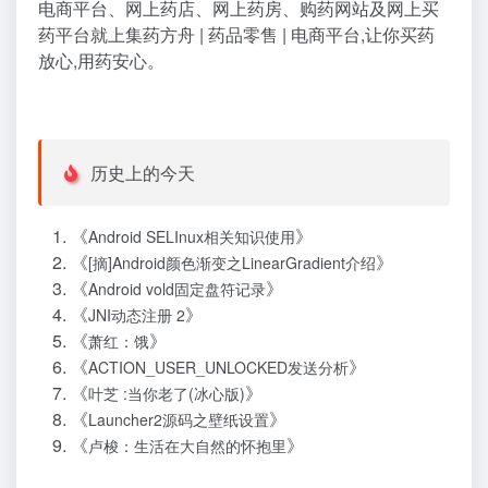
电商平台、网上药店、网上药房、购药网站及网上买
药平台就上集药方舟 | 药品零售 | 电商平台,让你买药
放心,用药安心。
历史上的今天
《
》
Android SELInux相关知识使用
《
》
[摘]Android颜色渐变之LinearGradient介绍
《
》
Android vold固定盘符记录
《
》
JNI动态注册 2
《
》
萧红：饿
《
》
ACTION_USER_UNLOCKED发送分析
《
》
叶芝 :当你老了(冰心版)
《
》
Launcher2源码之壁纸设置
《
》
卢梭：生活在大自然的怀抱里