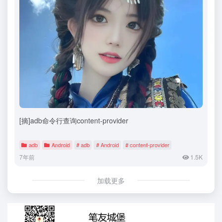
[摘]adb命令行查询content-provider
adb
Android
# adb
# Android
# content-provider
7年前
1.5K
加载更多