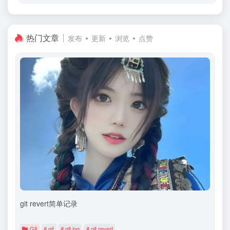
热门文章
发布
更新
浏览
点赞
git revert简单记录
Git
# git
# git log
# git revert