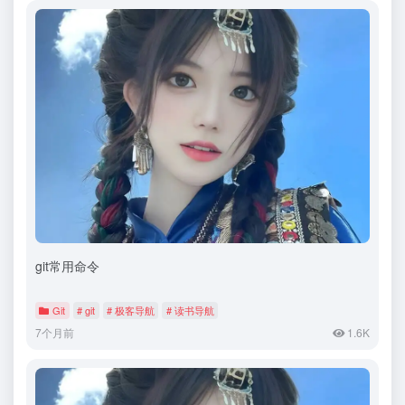
git常用命令
Git
# git
# 极客导航
# 读书导航
7个月前
1.6K