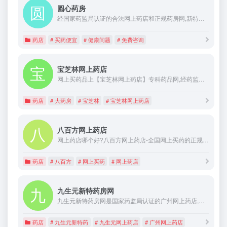
圆心药房
经国家药监局认证的合法网上药店和正规药房网,新特药房，买药省30%,100%正品.提供专业、优质和便捷的网上购药服务,执业医师为您提供24小时健康咨询!买药先找圆心药房！
药店
# 买药便宜
# 健康问题
# 免费咨询
宝芝林网上药店
网上买药品上【宝芝林网上药店】专科药品网,经药监认证的正规合法药房网,买药省钱40%,100%正品.提供药品网购,网上购药和网上买药服务,执业药师免费指导用药。
药店
# 大药房
# 宝芝林
# 宝芝林网上药店
八百方网上药店
网上药店哪个好?八百方网上药店-全国网上买药的正规网站，网上药店提供覆盖中西药品、营养保健、医疗器械、医疗辅料等品类范围的销售服务，八百方网上药店是您网上购买药品正规合法药房网,并有专业的药师免费为你用药指导。
药店
# 八百方
# 网上买药
# 网上药店
九生元新特药房网
九生元新特药房网是国家药监局认证的广州网上药店,主营肿瘤、肝病、精神神经、心脑血管、风湿免疫等重大疾病的正品新特药,逾百位专科药师提供全程免费用药咨询指导服务。九生元新特药房全国统一药师热线400-700-3699。
药店
# 九生元新特药
# 九生元网上药店
# 广州网上药店