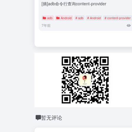
[摘]adb命令行查询content-provider
adb
Android
# adb
# Android
# content-provider
7年前
暂无评论