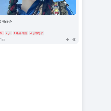
t常用命令
Git
# git
# 极客导航
# 读书导航
月前
1.6K