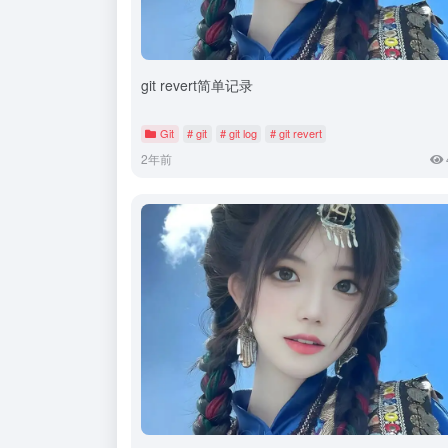
git revert简单记录
Git
# git
# git log
# git revert
2年前