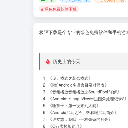
# 绿色免费软件下载
极限下载是个专业的绿色免费软件和手机游
历史上的今天
《
》
设计模式之装饰模式
《
》
[摘]Android多语言目录对照表
《
》
音频播放音频播放之SoundPool 详解
《
Android中ImageView半边圆角处理记录2
《
》
哑孩子：第一次来到人间
《
》
Android启动之冷、热和暖启动简介
《
》
许立志：我咽下一枚铁做的月亮
《
》
C++类模板简介