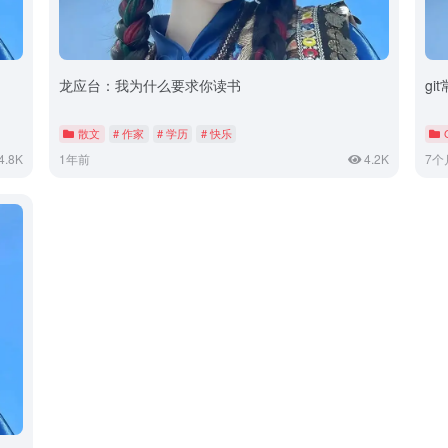
龙应台：我为什么要求你读书
gi
散文
# 作家
# 学历
# 快乐
4.8K
1年前
4.2K
7个