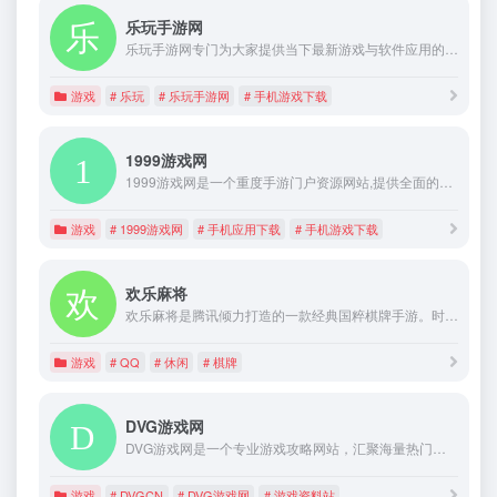
乐玩手游网
乐玩手游网专门为大家提供当下最新游戏与软件应用的平台，轻松就能了解到火爆的游戏与软件，拥有的类型相当的丰富，包含了游戏软件的合集，当下最爆火的游戏与最常用的软件，还有海量的攻略、教程、资讯，这是你不可或缺的资源平台，在这里能找到你想要的各种热门资源。
游戏
# 乐玩
# 乐玩手游网
# 手机游戏下载
1999游戏网
1999游戏网是一个重度手游门户资源网站,提供全面的手机网游内容,最新手机游戏下载,热门手机应用下载,以及最新手游资讯专题合集推荐攻略等内容。
游戏
# 1999游戏网
# 手机应用下载
# 手机游戏下载
欢乐麻将
欢乐麻将是腾讯倾力打造的一款经典国粹棋牌手游。时尚简约的中国风画面，真人实时对战玩法，陪伴你欢乐每一天。
游戏
# QQ
# 休闲
# 棋牌
DVG游戏网
DVG游戏网是一个专业游戏攻略网站，汇聚海量热门游戏攻略与资料专题。提供详细图文步骤、技巧解析，涵盖各类游戏，助力玩家轻松攻克游戏难关，畅享游戏乐趣，是游戏爱好者的必备攻略宝库，同时DVG还提供了一些热门游戏的相关独立资料站，现已上线大型资料站包括奇迹MU小册子，仙境传说RO小册子，魔兽世界80级WLK数据库，希望宝典数据库，冒险岛V183数据库资料站，黑沙小册子，命运方舟小册子，其他专区陆续开放中。
游戏
# DVGCN
# DVG游戏网
# 游戏资料站