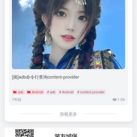
[摘]adb命令行查询content-provider
adb
Android
# adb
# Android
# content-provider
7年前
1.5K
加载更多