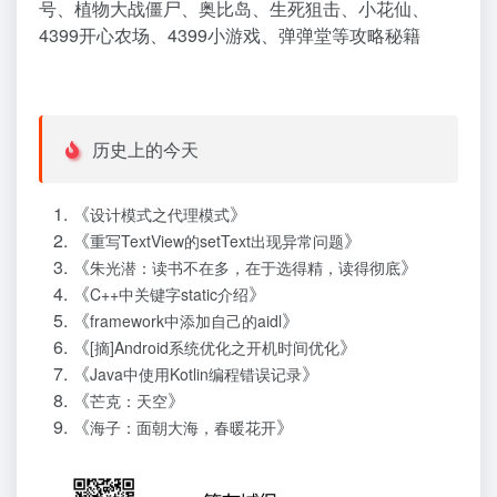
号、植物大战僵尸、奥比岛、生死狙击、小花仙、
4399开心农场、4399小游戏、弹弹堂等攻略秘籍
历史上的今天
《
》
设计模式之代理模式
《
》
重写TextView的setText出现异常问题
《
》
朱光潜：读书不在多，在于选得精，读得彻底
《
》
C++中关键字static介绍
《
》
framework中添加自己的aidl
《
》
[摘]Android系统优化之开机时间优化
《
》
Java中使用Kotlin编程错误记录
《
》
芒克：天空
《
》
海子：面朝大海，春暖花开