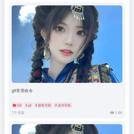
git常用命令
Git
# git
# 极客导航
# 读书导航
7个月前
1.6K