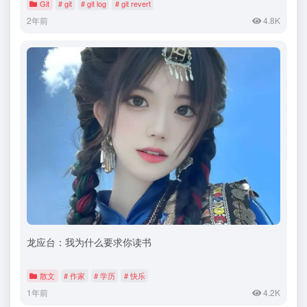
Git
# git
# git log
# git revert
2年前
4.8K
龙应台：我为什么要求你读书
散文
# 作家
# 学历
# 快乐
1年前
4.2K