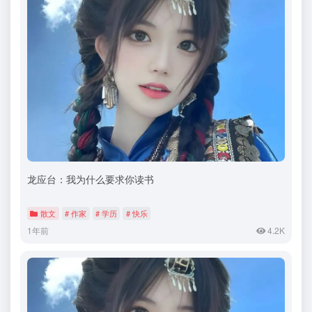
龙应台：我为什么要求你读书
散文
# 作家
# 学历
# 快乐
1年前
4.2K