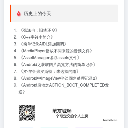
历史上的今天
《
》
张潇冉：旧轨还乡
《
》
C++字符串简介
《
》
简单记录AIDL添加回调
《
》
MediaPlayer播放不同来源的音频文件
《
》
AssetManager读取assets文件
《
》
Android之获取图片高宽方法的简单记录
《
》
罗伯特·弗罗斯特：未选择的路
《
》
Android中ImageView半边圆角处理记录2
《
Android启动之ACTION_BOOT_COMPLETED发
》
送