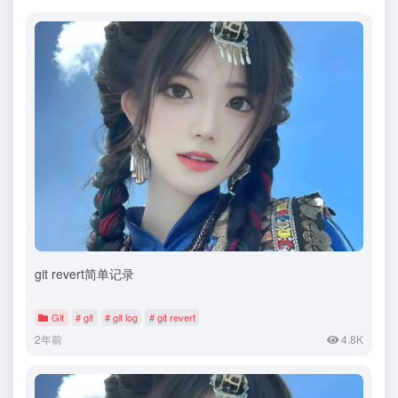
git revert简单记录
Git
# git
# git log
# git revert
2年前
4.8K