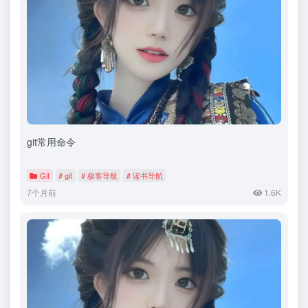
git常用命令
Git
# git
# 极客导航
# 读书导航
7个月前
1.6K