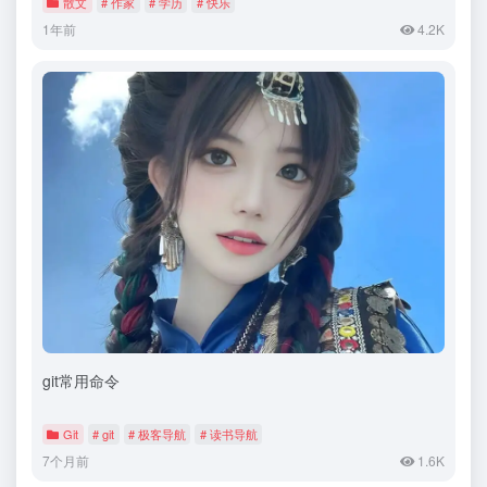
散文
# 作家
# 学历
# 快乐
1年前
4.2K
git常用命令
Git
# git
# 极客导航
# 读书导航
7个月前
1.6K