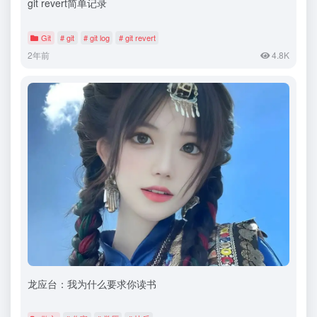
git revert简单记录
Git
# git
# git log
# git revert
2年前
4.8K
龙应台：我为什么要求你读书