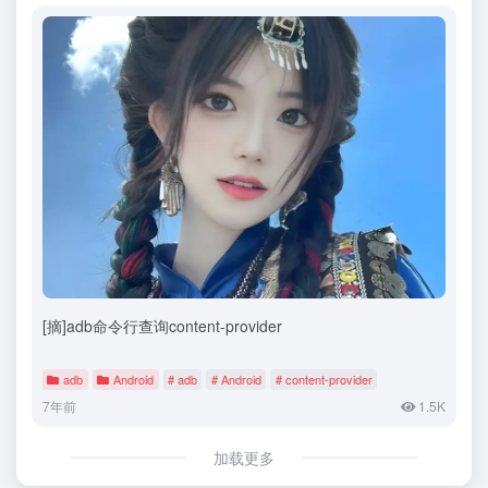
[摘]adb命令行查询content-provider
adb
Android
# adb
# Android
# content-provider
7年前
1.5K
加载更多