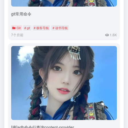
git常用命令
Git
# git
# 极客导航
# 读书导航
7个月前
1.6K
[摘]adb命令行查询content-provider