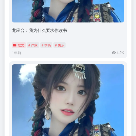
龙应台：我为什么要求你读书
散文
# 作家
# 学历
# 快乐
1年前
4.2K