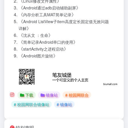
《
》
Linux修改文件属性
《
》
Android通过adb启动辅助副屏
《
》
内存分析工具MAT简单记录
《
Android ListView子item高度定长固定值无效问题
》
详解
《
》
沈从文 ：生命
《
》
简单记录Android串口的使用
《
》
startActivity之进程启动
《
》
Android图片旋转
下载
镜像站
# 校园网联合
# 校园网联合镜像站
# 镜像站
特别声明