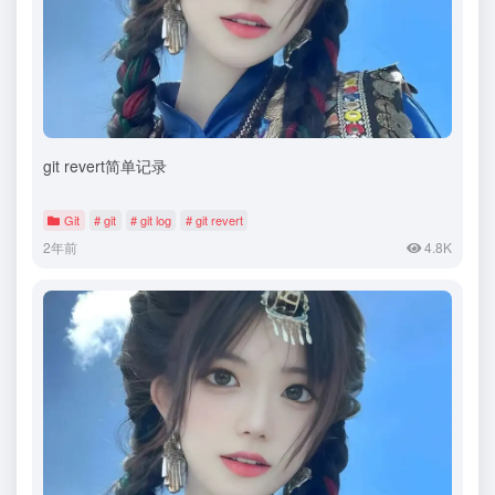
git revert简单记录
Git
# git
# git log
# git revert
2年前
4.8K