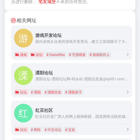
员进行删除，
笔友城堡
不承担任何责任。
相关网址
游戏开发论坛
面向游戏从业者的游戏开发资讯，建立之初就吸引了大批优秀的制作人及开发团队。经过多年的摸索与发展，不懈坚持旨在为游戏制作人提供游戏研发类的程序技术、策划设计、艺术设计、原创设计等资讯内容。
游戏
论坛
# GameRes
# 手游研发
# 游戏制作人
溧阳论坛
溧阳论坛-溧阳论坛网-码头街-溧阳信息港(jsly001.com)始于2003年12月，是第一时间反映百姓生活的门户性论坛，集大量生活资讯、消费经验、人脉关系为一体，溧阳论坛包含溧阳百姓、溧阳房产、溧阳汽车、溧阳美食、溧阳交友、溧阳婚博、溧阳亲子、溧阳家居装饰、汽车建材等版块，为溧阳人民提供最全面最及时的生活信息！
论坛
# 溧阳
# 溧阳交友
# 溧阳亲子
红豆社区
红豆社区是广西人的网上精神家园，因其拥有活跃的城市论坛、稳健的“思辨广西”版块和包容的桂声评论频道而成为广西最具影响力的强势网络论坛，拥有注册会员260万。
论坛
# 两性
# 中文论坛
# 交友