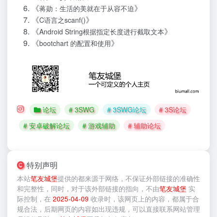
《
》
蒋勋：生活的美就在于从容不迫
《
》
C语言之scanf()
《
》
Android String根据指定长度进行截取文本
《
》
bootchart 的配置和使用
论坛
# 3SWG
# 3SWG论坛
# 3S论坛
# 安卓破解论坛
# 游戏辅助
# 辅助论坛
特别声明
本站
笔友城堡
提供的
都来源于网络，不保证外部链接的准确性
和完整性，同时，对于该外部链接的指向，不由
笔友城堡
实
际控制，在
2025-04-09
收录时，该网页上的内容，都属于合
规合法，后期网页的内容如出现违规，可以直接联系网站管理