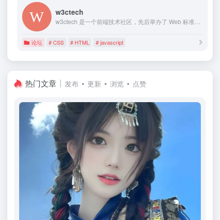
w3ctech
w3ctech 是一个前端技术社区，先后举办了 Web 标准化交流会、CSS 大会、VueConf、JavaScript 专题会议。
论坛
# CSS
# HTML
# javascript
热门文章
发布
更新
浏览
点赞