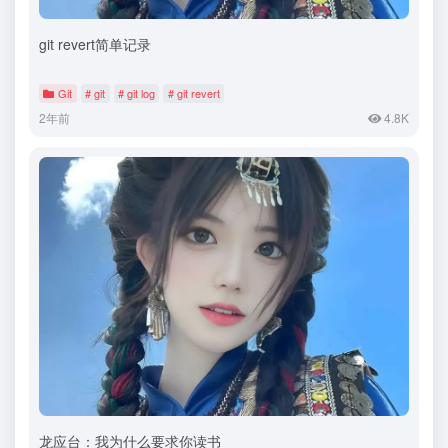
git revert简单记录
Git
# git
# git log
# git revert
2年前
4.8K
龙应台：我为什么要求你读书