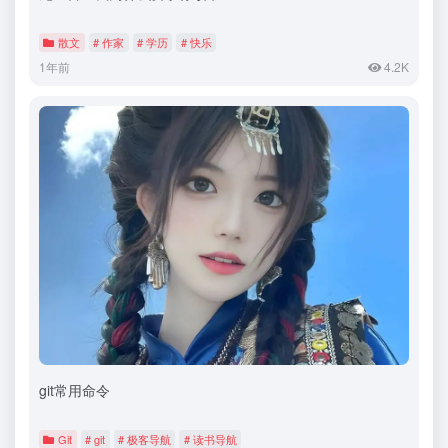
散文
# 作家
# 学历
# 快乐
1年前
4.2K
git常用命令
Git
# git
# 极客导航
# 读书导航