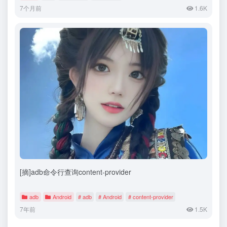
7个月前
1.6K
[摘]adb命令行查询content-provider
adb
Android
# adb
# Android
# content-provider
7年前
1.5K