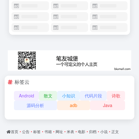
标签云
Android
散文
小知识
代码片段
诗歌
源码分析
adb
Java
首页
•
公告
•
标签
•
书籍
•
网址
•
米表
•
电影
•
归档
•
小说
•
正文