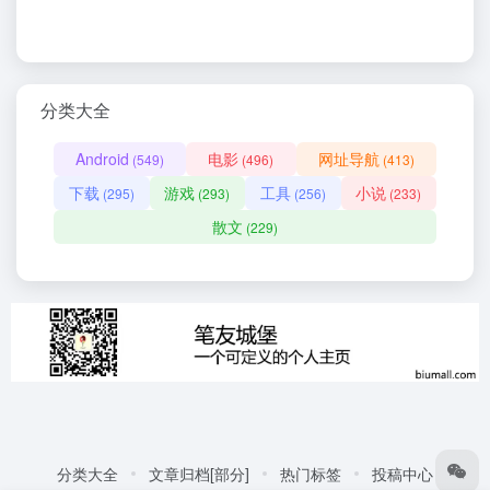
分类大全
Android
电影
网址导航
(549)
(496)
(413)
下载
游戏
工具
小说
(295)
(293)
(256)
(233)
散文
(229)
分类大全
文章归档[部分]
热门标签
投稿中心