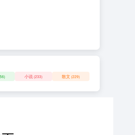
小说
散文
56)
(233)
(229)