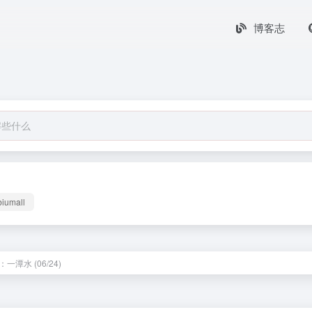
博客志
biumall
一潭水 (06/24)