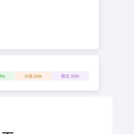
小说
散文
56)
(233)
(229)