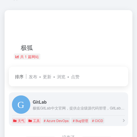
极狐
共 1 篇网站
排序
发布
更新
浏览
点赞
GitLab
极狐GitLab中文官网，提供企业级源代码管理，GitLab CI/CD，CodeReview，研发效能管理，GitLab DevSecOps等产品及服务。GitLab一站式DevOps平台，加速和优化软件开发全生命周期。现在下载安装GitLab，成为精英效能组织。
天气
工具
# Azure DevOps
# Bug管理
# CICD