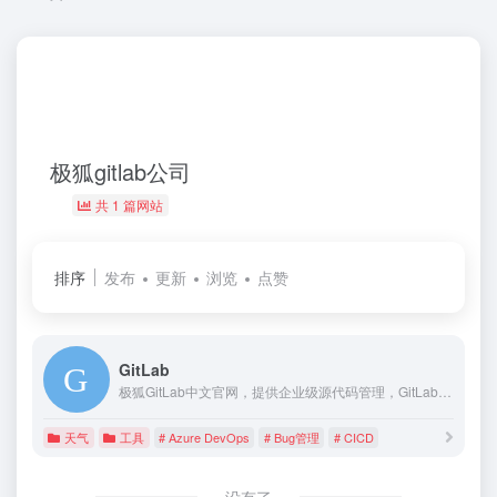
极狐gitlab公司
共 1 篇网站
排序
发布
更新
浏览
点赞
GitLab
极狐GitLab中文官网，提供企业级源代码管理，GitLab CI/CD，CodeReview，研发效能管理，GitLab DevSecOps等产品及服务。GitLab一站式DevOps平台，加速和优化软件开发全生命周期。现在下载安装GitLab，成为精英效能组织。
天气
工具
# Azure DevOps
# Bug管理
# CICD