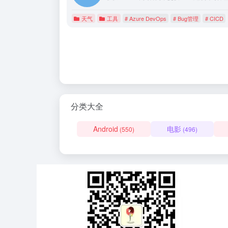
天气
工具
# Azure DevOps
# Bug管理
# CICD
分类大全
Android
电影
(550)
(496)