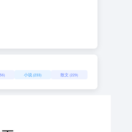
小说
散文
56)
(233)
(229)