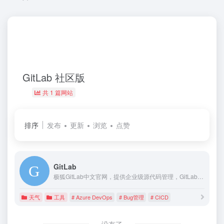
GitLab 社区版
共 1 篇网站
排序
发布
更新
浏览
点赞
GitLab
极狐GitLab中文官网，提供企业级源代码管理，GitLab CI/CD，CodeReview，研发效能管理，GitLab DevSecOps等产品及服务。GitLab一站式DevOps平台，加速和优化软件开发全生命周期。现在下载安装GitLab，成为精英效能组织。
天气
工具
# Azure DevOps
# Bug管理
# CICD