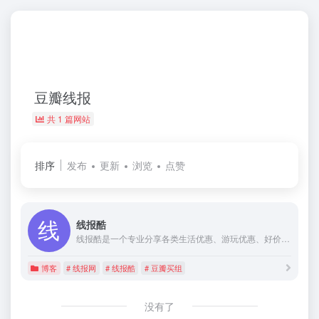
豆瓣线报
共 1 篇网站
排序
发布
更新
浏览
点赞
线报酷
线报酷是一个专业分享各类生活优惠、游玩优惠、好价商品、促销分析、优惠秒杀等为一体的综合类线报平台。另外通过用户中心还可设置布局加载优化，活动筛选，线报推送等功能。
博客
# 线报网
# 线报酷
# 豆瓣买组
没有了