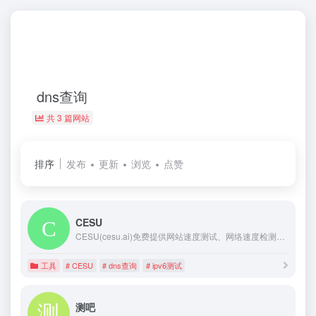
dns查询
共 3 篇网站
排序
发布
更新
浏览
点赞
CESU
CESU(cesu.ai)免费提供网站速度测试、网络速度检测、域名污染检测、域名拦截查询、多地区在线ping测试、dns查询、路由跟踪查询、ipv6网站测试等站长工具；网络检测节点覆盖全国各省电信、联通、移动、教育网等。
工具
# CESU
# dns查询
# ipv6测试
测吧