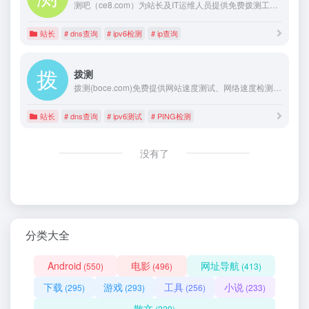
测吧（ce8.com）为站长及IT运维人员提供免费拨测工具，包括网站测速、ping测试、tcping测试、dns查询、路由追踪、ip库查询、域名检测等多种功能，测试节点覆盖全球，且支持IPV4、IPV6双栈协议。更多拨测及检测工具持续更新发布。
站长
# dns查询
# ipv6检测
# ip查询
拨测
拨测(boce.com)免费提供网站速度测试、网络速度检测、域名污染检测、域名拦截查询、多地区在线ping测试、dns查询、路由跟踪查询、ipv6网站测试等站长工具；网络检测节点覆盖全国各省电信、联通、移动、教育网等。
站长
# dns查询
# ipv6测试
# PING检测
没有了
分类大全
Android
电影
网址导航
(550)
(496)
(413)
下载
游戏
工具
小说
(295)
(293)
(256)
(233)
散文
(229)