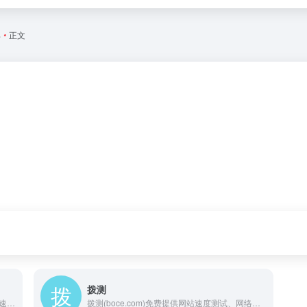
具
•
正文
拨测
CESU(cesu.ai)免费提供网站速度测试、网络速度检测、域名污染检测、域名拦截查询、多地区在线ping测试、dns查询、路由跟踪查询、ipv6网站测试等站长工具；网络检测节点覆盖全国各省电信、联通、移动、教育网等。
拨测(boce.com)免费提供网站速度测试、网络速度检测、域名污染检测、域名拦截查询、多地区在线ping测试、dns查询、路由跟踪查询、ipv6网站测试等站长工具；网络检测节点覆盖全国各省电信、联通、移动、教育网等。