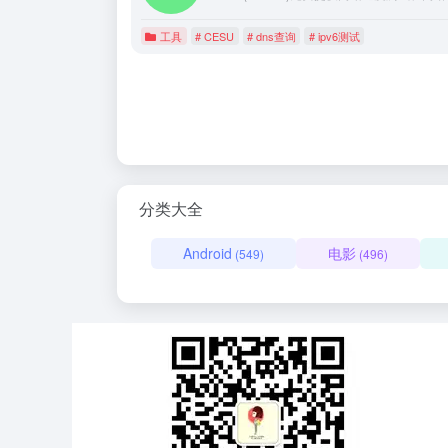
工具
# CESU
# dns查询
# ipv6测试
分类大全
Android
电影
(549)
(496)