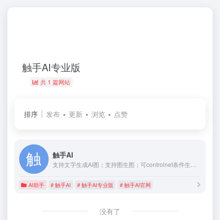
触手AI专业版
共 1 篇网站
排序
发布
更新
浏览
点赞
触手AI
支持文字生成AI图；支持图生图；可controlnet条件生图，上传特征参考图和特征，依照特征进行创作；支持inpainting的神奇涂抹，可局部修改，支持自训练AI绘画模型；支持在基础风格模型上，使用叠加AI绘图模型；支持在模型广场收藏各类画风、IP、场景、人物、设计类模型。
AI助手
# 触手AI
# 触手AI专业版
# 触手AI官网
没有了