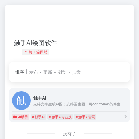
触手AI绘图软件
共 1 篇网站
排序
发布
更新
浏览
点赞
触手AI
支持文字生成AI图；支持图生图；可controlnet条件生图，上传特征参考图和特征，依照特征进行创作；支持inpainting的神奇涂抹，可局部修改，支持自训练AI绘画模型；支持在基础风格模型上，使用叠加AI绘图模型；支持在模型广场收藏各类画风、IP、场景、人物、设计类模型。
AI助手
# 触手AI
# 触手AI专业版
# 触手AI官网
没有了