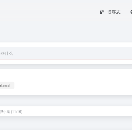
博客志
biumall
小鬼 (11/16)