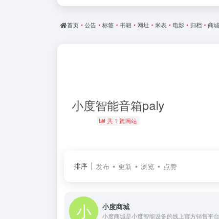
首页
•
公告
•
标签
•
书籍
•
网址
•
米表
•
电影
•
归档
•
商
小度智能音箱paly
共 1 篇网站
排序
发布
更新
浏览
点赞
小度商城