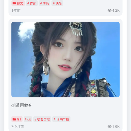
散文
# 作家
# 学历
# 快乐
1年前
4.2K
git常用命令
Git
# git
# 极客导航
# 读书导航
7个月前
1.6K