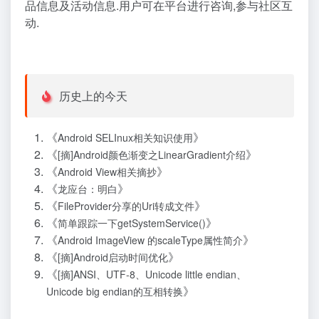
品信息及活动信息.用户可在平台进行咨询,参与社区互
动.
历史上的今天
《
》
Android SELInux相关知识使用
《
》
[摘]Android颜色渐变之LinearGradient介绍
《
》
Android View相关摘抄
《
》
龙应台：明白
《
》
FileProvider分享的Uri转成文件
《
》
简单跟踪一下getSystemService()
《
》
Android ImageView 的scaleType属性简介
《
》
[摘]Android启动时间优化
《
[摘]ANSI、UTF-8、Unicode little endian、
》
Unicode big endian的互相转换