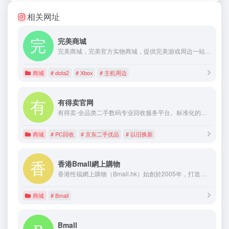
相关网址
完美商城
完美商城，完美官方实物商城，提供完美游戏周边一站式购物平台，更多限时折扣，绝版手办，秒杀优惠，尽在完美商城，支持支付宝、网银等各种支付方式，即时发货，提供安全交易保障，让您安心享受购物乐趣！
商城
# dota2
# Xbox
# 主机周边
有得卖官网
有得卖-全品类二手数码专业回收服务平台。标准化的分类和专业评级，提供精准合理的报价；专业的质检技术，鉴定质量与效率齐行，为您推送专属质检报告；全程顺丰包邮，有得卖保障您的旧机快速、高价、安全变现！
商城
# PC回收
# 京东二手优品
# 以旧换新
香港Bmall網上購物
香港性福網上購物（Bmall.hk）始創於2005年，打造香港最大情趣用品網絡商城，保證所有產品百分百正品，讓全香港有需要的客戶享受性福生活。
商城
# Bmall
Bmall