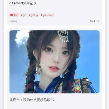
git revert简单记录
Git
# git
# git log
# git revert
2年前
4.8K
龙应台：我为什么要求你读书