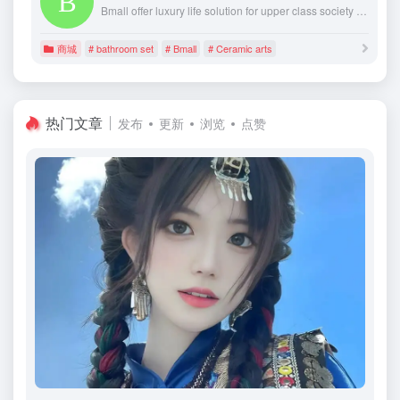
Bmall offer luxury life solution for upper class society and rich people around the world, based on our luxury furniture and interior design services.
商城
# bathroom set
# Bmall
# Ceramic arts
热门文章
发布
更新
浏览
点赞