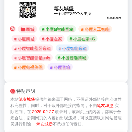
商城
# 小度ai智能音箱
# 小度人工智能
# 小度商城
# 小度在家
# 小度在家1C
# 小度智能蓝牙音箱
# 小度智能音箱
# 小度智能音箱paly
# 小度智选商城
# 小度电视伴侣
# 小度音箱
特别声明
本站
笔友城堡
提供的
都来源于网络，不保证外部链接的准确性
和完整性，同时，对于该外部链接的指向，不由
笔友城堡
实
际控制，在
2025-02-27
收录时，该网页上的内容，都属于合
规合法，后期网页的内容如出现违规，可以直接联系网站管理
员进行删除，
笔友城堡
不承担任何责任。