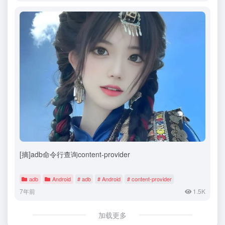
[摘]adb命令行查询content-provider
adb
Android
# adb
# Android
# content-provider
7年前
1.5K
加载更多