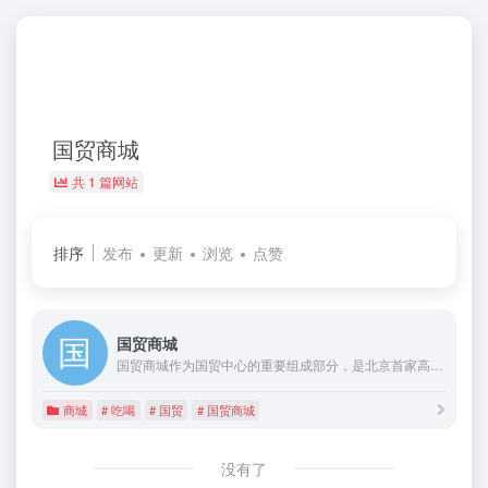
国贸商城
共 1 篇网站
排序
发布
更新
浏览
点赞
国贸商城
国贸商城作为国贸中心的重要组成部分，是北京首家高端购物中心。经过一期、二期、三期A、B阶段的改造和扩建，国贸商城总面积达23万平米，已开业经营面积7.5万平方米。350余个品牌涵盖国际精品、服装服饰、休闲娱乐、餐饮美食、运动健康和儿童娱乐等品类。2017开业的三期B阶段商城北区东段汇集众多特色美食，北京首家、米其林餐厅、超人气店等不胜枚举。京城时尚生活地标焕然一新。
商城
# 吃喝
# 国贸
# 国贸商城
没有了