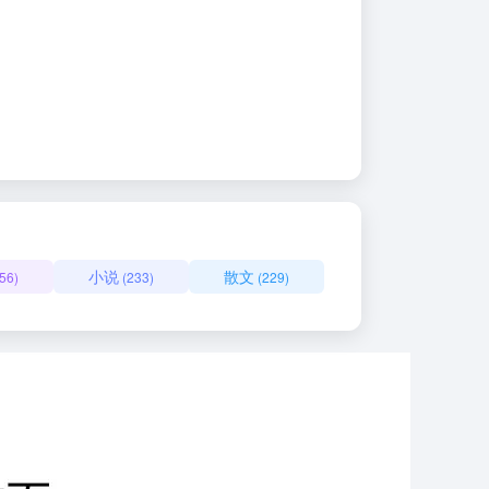
小说
散文
56)
(233)
(229)