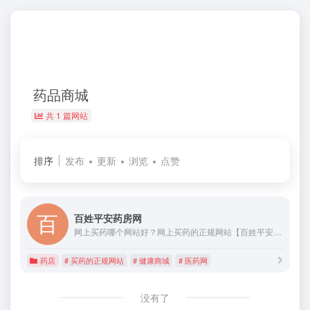
药品商城
共 1 篇网站
排序
发布
更新
浏览
点赞
百姓平安药房网
网上买药哪个网站好？网上买药的正规网站【百姓平安药房网】经国家药监局批准的网上药店排名前列的药品网,互联网药品交易服务编号：京C20150004，致力于向您提供安全放心的药品及服务，做中国最好的药品网官网。
药店
# 买药的正规网站
# 健康商城
# 医药网
没有了