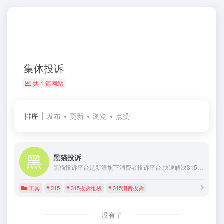
集体投诉
共 1 篇网站
排序
发布
更新
浏览
点赞
黑猫投诉
黑猫投诉平台是新浪旗下消费者投诉平台,快速解决315消费投诉,315投诉维权,共享服务投诉,购物平台投诉,旅游出行投诉,住宿投诉,娱乐生活投诉,教育培训投诉,金融支付投诉等,拥有海量企业库,各领域专家,专业律师团队及权威帮帮团来帮助消费者。
工具
# 315
# 315投诉维权
# 315消费投诉
没有了