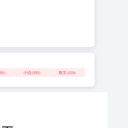
小说
散文
56)
(233)
(229)