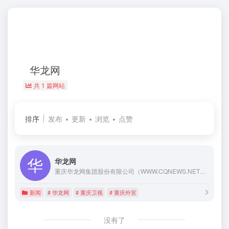
华龙网
共 1 篇网站
排序
发布
更新
浏览
点赞
华龙网
重庆华龙网集团股份有限公司（WWW.CQNEWS.NET）成立于2000年12月20日，是国务院新闻办公室批准组建的首批省级重点新闻网站，由中共重庆市委宣传部主管，重庆日报报业集团、重庆市国有文化资产经营管理有限责任公司、重庆广播电视集团（总台）作为股东联手打造，是集数字报、广播、电视、网络、手机报、客户端、微博、微信、户外LED、杂志等“十媒一体”的重庆首个全媒体网站。
新闻
# 华龙网
# 重庆卫视
# 重庆外宣
没有了