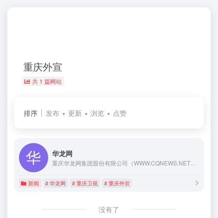
重庆外宣
共 1 篇网站
排序
发布
更新
浏览
点赞
华龙网
重庆华龙网集团股份有限公司（WWW.CQNEWS.NET）成立于2000年12月20日，是国务院新闻办公室批准组建的首批省级重点新闻网站，由中共重庆市委宣传部主管，重庆日报报业集团、重庆市国有文化资产经营管理有限责任公司、重庆广播电视集团（总台）作为股东联手打造，是集数字报、广播、电视、网络、手机报、客户端、微博、微信、户外LED、杂志等“十媒一体”的重庆首个全媒体网站。
新闻
# 华龙网
# 重庆卫视
# 重庆外宣
没有了