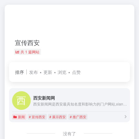
宣传西安
共 1 篇网站
排序
发布
更新
浏览
点赞
西安新闻网
西安新闻网是西安最具知名度和影响力的门户网站,xiancn下设西安、旅游、美食、教育、房产、长安文 化、原创镜头、魅力西安、韵味西安、时政、社会、陕西、科教、文化、娱乐、体育、健身、健康专题、政务、评论、社区、视觉、人物等频 道，拥有西安人气最旺的老城根论坛社区。是西安日报、西安晚报的官方网站，每天定期发布西安最新最权威的时政新闻信息平台。向世界介绍西安，展示西安，宣传西安，推广西安
新闻
# 宣传西安
# 展示西安
# 推广西安
没有了