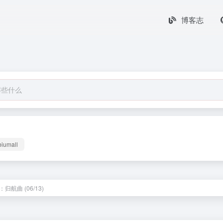
博客志
biumall
归航曲 (06/13)