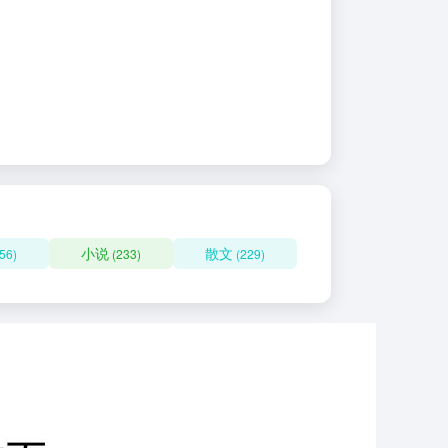
小说
散文
56)
(233)
(229)