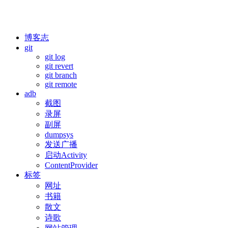
博客志
git
git log
git revert
git branch
git remote
adb
截图
录屏
副屏
dumpsys
发送广播
启动Activity
ContentProvider
标签
网址
书籍
散文
诗歌