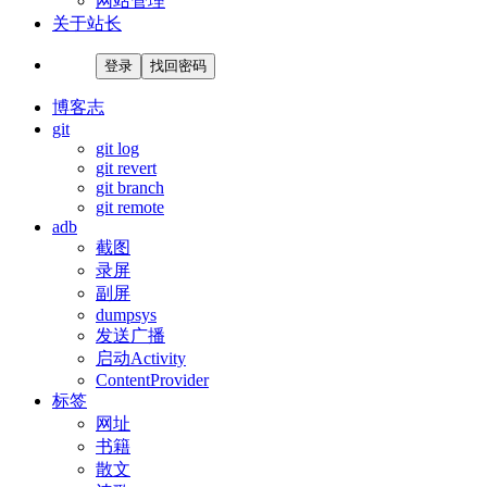
网站管理
关于站长
登录
找回密码
博客志
git
git log
git revert
git branch
git remote
adb
截图
录屏
副屏
dumpsys
发送广播
启动Activity
ContentProvider
标签
网址
书籍
散文