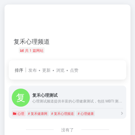
复禾心理频道
共 1 篇网站
排序
发布
更新
浏览
点赞
复禾心理测试
心理测试频道提供丰富的心理健康测试，包括 MBTI 测试、免费心理测试题以及抑郁自测等。复禾心理结合复禾健康网，为你带来科学、准确的心理测试工具。在这里，你可以通过各种测试了解自己的性格特点、心理状态和潜在问题，为自我认知和心理健康管理提供参考。
心理
# 复禾健康网
# 复禾心理频道
# 心理健康
没有了