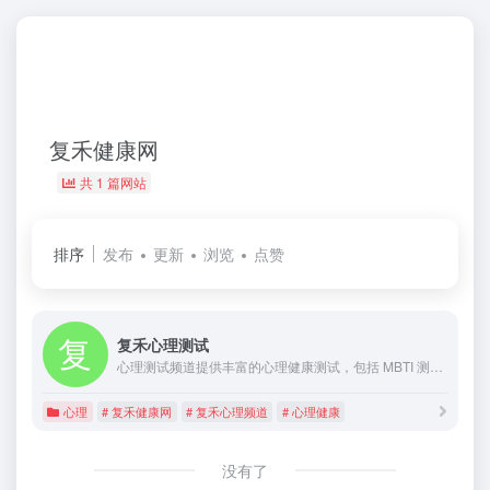
复禾健康网
共 1 篇网站
排序
发布
更新
浏览
点赞
复禾心理测试
心理测试频道提供丰富的心理健康测试，包括 MBTI 测试、免费心理测试题以及抑郁自测等。复禾心理结合复禾健康网，为你带来科学、准确的心理测试工具。在这里，你可以通过各种测试了解自己的性格特点、心理状态和潜在问题，为自我认知和心理健康管理提供参考。
心理
# 复禾健康网
# 复禾心理频道
# 心理健康
没有了