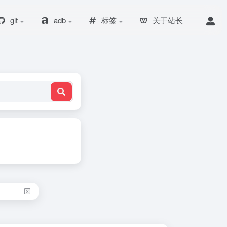
git
adb
标签
关于站长