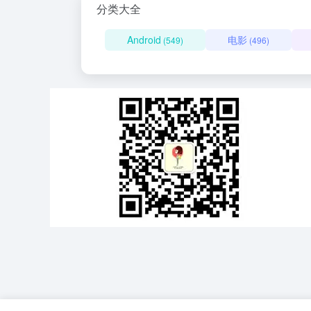
分类大全
Android
电影
(549)
(496)