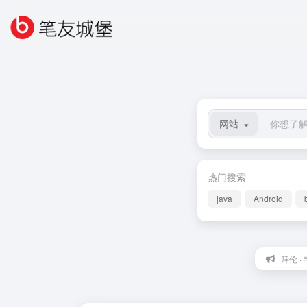
网站
热门搜索
java
Android
拜伦 ·