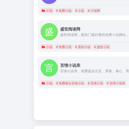
小说
# 免费小说
# 小说
# 小说网
盛世阅读网
小说
# 免费小说
# 原创小说
# 盛世小说
言情小说库
小说
# 免费港台言情小说
# 言情小说
# 言情小说库