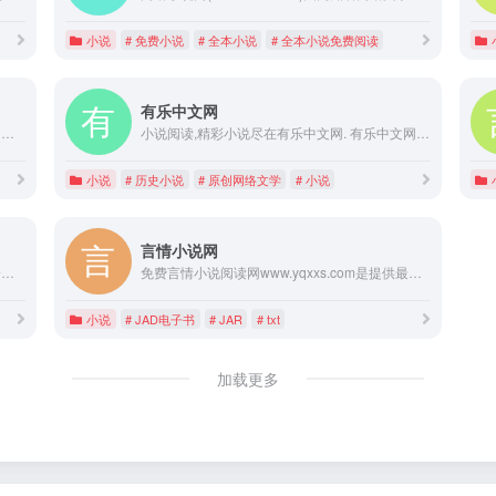
小说
# 免费小说
# 全本小说
# 全本小说免费阅读
有乐中文网
盛世阅读网，最热门最好看的免费小说网站，提供现代言情、古代言情、穿越重生、灵异悬疑、包含宅斗、宫斗、总裁、青春、都市等一系列的作品。各类原创小说首发最新章节阅读，免费在线阅读与下载，精彩尽在盛世阅读网！
小说阅读,精彩小说尽在有乐中文网. 有乐中文网提供玄幻小说,武侠小说,原创小说,网游小说,都市小说,言情小说,青春小说,历史小说,军事小说,网游小说,科幻小说,恐怖小说,首发小说,最新章节免费
小说
# 历史小说
# 原创网络文学
# 小说
言情小说网
言情小说库，免费提供古灵、席卷、典心、寄秋等热门港台言情家的小说。
免费言情小说阅读网www.yqxxs.com是提供最新港台校园、古代现代、穿越时空、都市等好看的免费言情小说库,提供言情小说在线阅读和免费无需积分的UMD,JAR,JAD,TXT电子书下载
小说
# JAD电子书
# JAR
# txt
加载更多