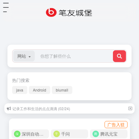
网站
热门搜索
java
Android
biumall
记录工作和生活的点点滴滴 (02/24)
广告入驻
深圳自动化商城
千问
腾讯元宝