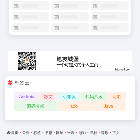
标签云
Android
散文
小知识
代码片段
诗歌
源码分析
adb
Java
首页
•
公告
•
标签
•
书籍
•
网址
•
米表
•
电影
•
归档
•
音乐
•
正文