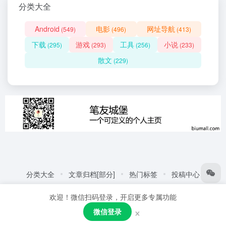
分类大全
Android
电影
网址导航
(549)
(496)
(413)
下载
游戏
工具
小说
(295)
(293)
(256)
(233)
散文
(229)
分类大全
文章归档[部分]
热门标签
投稿中心
友情链接:
自动化商城
热门标签
更多链接
欢迎！微信扫码登录，开启更多专属功能
Copyright © 2026
笔友城堡 - 阅读是一种生活方式
赣ICP备
×
微信登录
2021001387号
粤公网安备44030002005109号