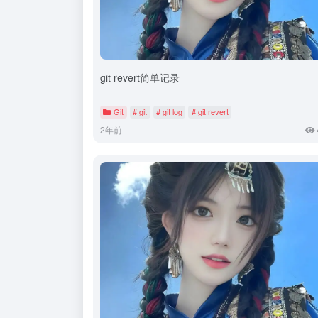
git revert简单记录
Git
# git
# git log
# git revert
2年前