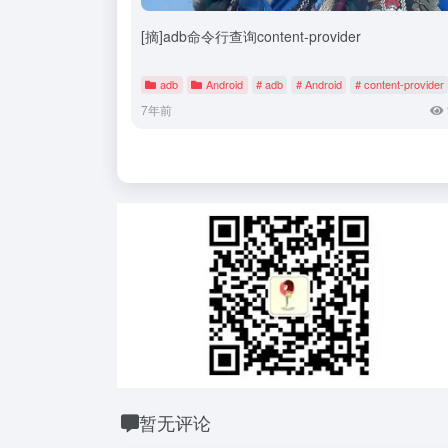
[摘]adb命令行查询content-provider
adb
Android
# adb
# Android
# content-provider
7年前
暂无评论