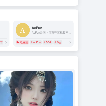
AcFun
AcFun是国内首家弹幕视频网站，这里有全网独家动漫新番， 友好的弹幕氛围，有趣的UP主，好玩有科技感的虚拟偶像，年轻人都在用。
乐下载
# 韩迷乐园
电视剧
# AcFun
# ACG
# A站