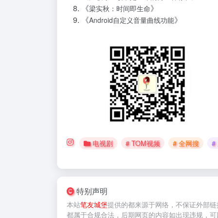
《
》
梁实秋：时间即生命
《
》
Android自定义音量曲线功能
电视剧
# TOM视频
# 全网搜
#
特别声明
本站
笔友城堡
提供的
都来源于网络，不保证外部链
都属于合规合法，后期网页的内容如出现违规，可