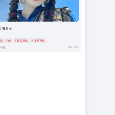
t常用命令
Git
# git
# 极客导航
# 读书导航
月前
1.6K