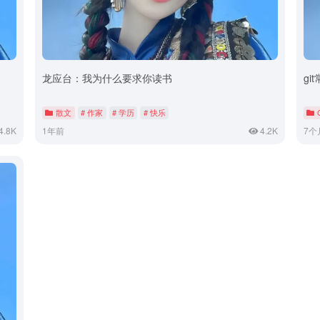
龙应台：我为什么要求你读书
gi
散文
# 作家
# 学历
# 快乐
4.8K
1年前
4.2K
7个