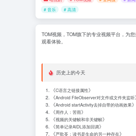
# 音乐
# 高清
TOM视频，TOM旗下的专业视频平台，
观看体验。
历史上的今天
《
》
C语言之链接属性
《
Android FileObserver对文件或文件夹监听
《
Android startActivity去掉自带的动画效果
《
》
周作人：苦雨
《
》
视频的关键帧和非关键帧
《
》
简单记录AIDL添加回调
《
》
严歌苓：读书是生命的另一种存在