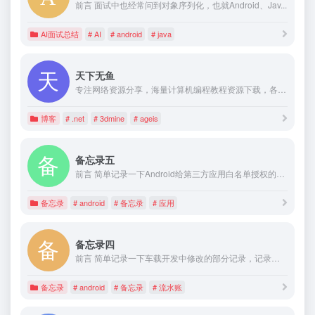
前言 面试中也经常问到对象序列化，也就Android、Jav...
AI面试总结
# AI
# android
# java
天下无鱼
专注网络资源分享，海量计算机编程教程资源下载，各种VPS使用及测评，免费教育邮箱及福利，专注各种矿业工程及周边行业学科软件、书籍、教程的免费下载。
博客
# .net
# 3dmine
# ageis
备忘录五
前言 简单记录一下Android给第三方应用白名单授权的代码...
备忘录
# android
# 备忘录
# 应用
备忘录四
前言 简单记录一下车载开发中修改的部分记录，记录于此，方便自...
备忘录
# android
# 备忘录
# 流水账