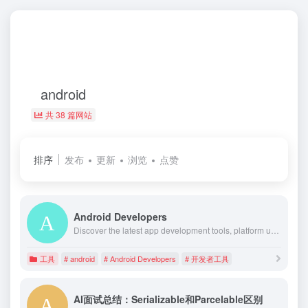
android
共 38 篇网站
排序
发布
更新
浏览
点赞
Android Developers
Discover the latest app development tools, platform updates, training, and documentation for developers across every Android device.
工具
# android
# Android Developers
# 开发者工具
AI面试总结：Serializable和Parcelable区别