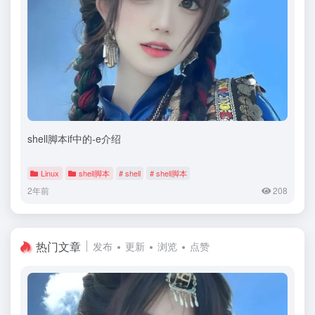
shell脚本if中的-e介绍
Linux
shell脚本
# shell
# shell脚本
2年前
208
热门文章
发布
更新
浏览
点赞