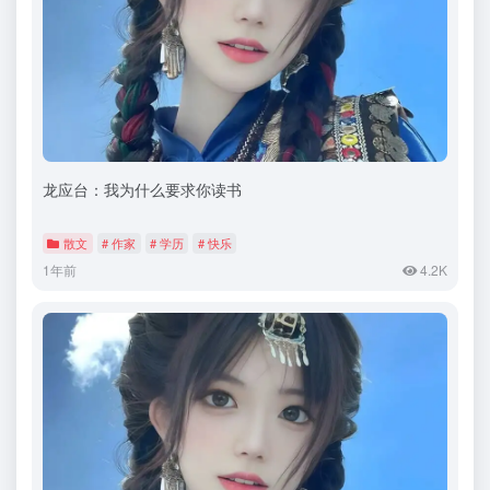
龙应台：我为什么要求你读书
散文
# 作家
# 学历
# 快乐
1年前
4.2K