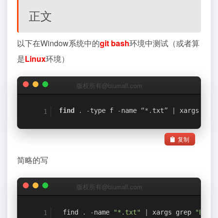
正文
以下在Window系统中的
git bash
环境中测试（或者算
是
Linux
环境）
版权所有@biumall.com
find
.
-
type
 f 
-
name
“
*.
txt
”
|
 xargs gre
复制
简略的写
版权所有@biumall.com
find
.
-
name 
"*.txt"
|
 xargs 
grep
"BW"