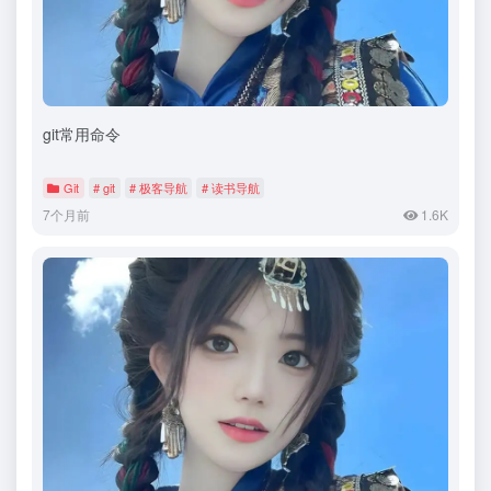
git常用命令
Git
# git
# 极客导航
# 读书导航
7个月前
1.6K