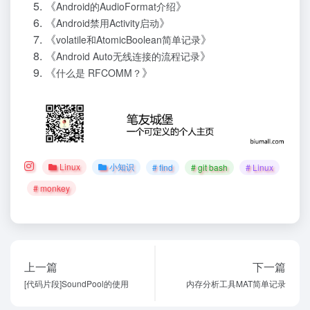
《
》
Android的AudioFormat介绍
《
》
Android禁用Activity启动
《
》
volatile和AtomicBoolean简单记录
《
》
Android Auto无线连接的流程记录
《
》
什么是 RFCOMM？
Linux
小知识
# find
# git bash
# Linux
# monkey
上一篇
下一篇
[代码片段]SoundPool的使用
内存分析工具MAT简单记录