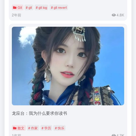
Git
# git
# git log
# git revert
2年前
4.8K
龙应台：我为什么要求你读书
散文
# 作家
# 学历
# 快乐
1年前
4.2K