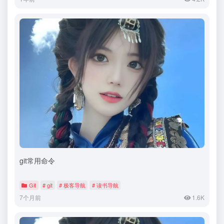
git常用命令
Git
# git
# 极客导航
# 读书导航
7个月前
1.6K