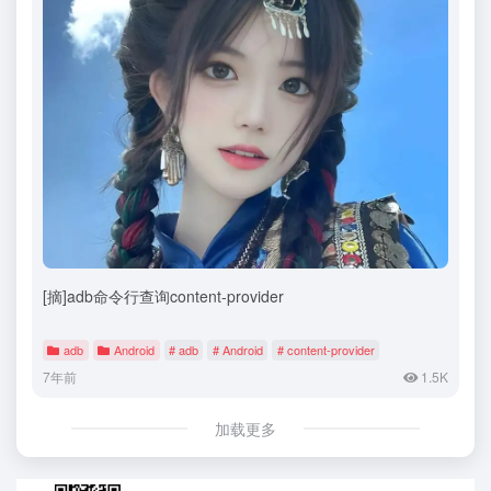
[摘]adb命令行查询content-provider
adb
Android
# adb
# Android
# content-provider
7年前
1.5K
加载更多