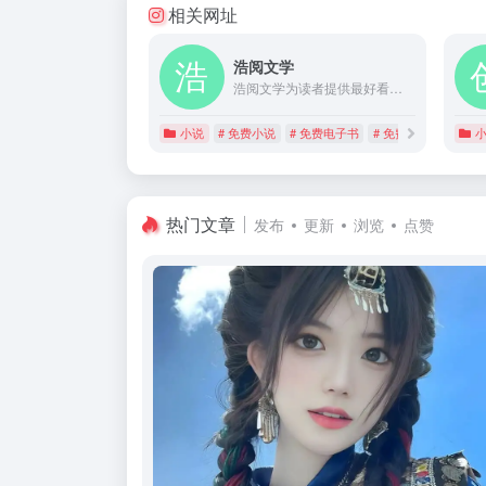
相关网址
浩阅文学
浩阅文学为读者提供最好看青春小说,原创小说,热门小说,致力于为所有喜爱文学的网友提供一个最青春最新锐的网络文学阅读和创作平台
小说
# 免费小说
# 免费电子书
# 免费电子书下载
热门文章
发布
更新
浏览
点赞