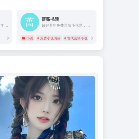
蔷薇书院
雨枫轩--我们共同的绿色文学家园！原创文学投稿,在线阅读书屋,TXT电子书下载,小说,名著,散文,杂文,诗歌,免费阅读下载！
超好看的免费言情小说网，提供最新最好看免费言情小说在线阅读，所有言情小说都可txt免费下载，都市言情小说，穿越言情小说,玄幻小说等种类齐全，蔷薇书院打造最专业的女性言情小说阅读平台。
小说
# 免费小说阅读
# 古代言情小说
# 好看的言情小说