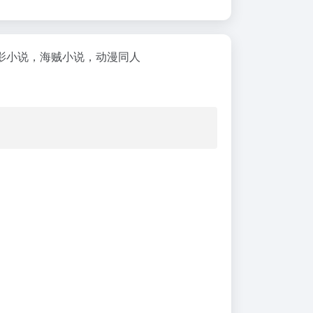
影小说，海贼小说，动漫同人