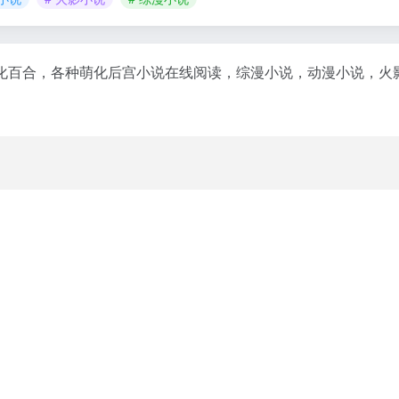
化百合，各种萌化后宫小说在线阅读，综漫小说，动漫小说，火