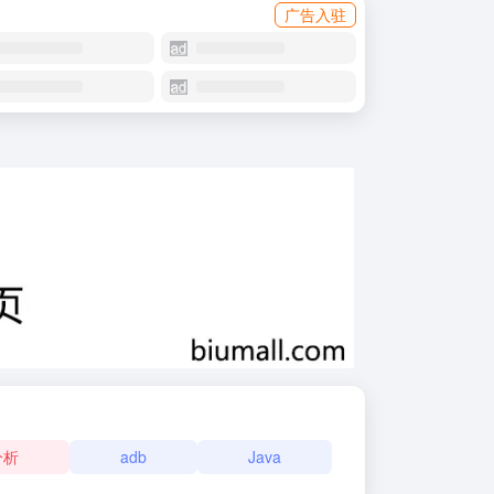
广告入驻
分析
adb
Java