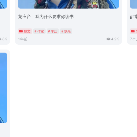
龙应台：我为什么要求你读书
gi
散文
# 作家
# 学历
# 快乐
4.8K
1年前
4.2K
7个