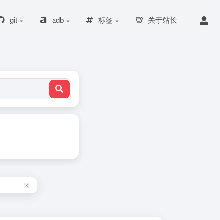
git
adb
标签
关于站长