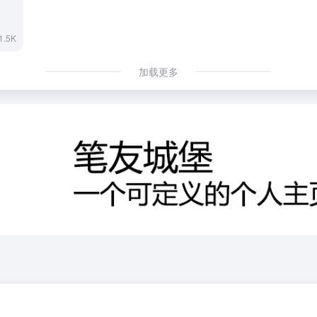
1.5K
加载更多