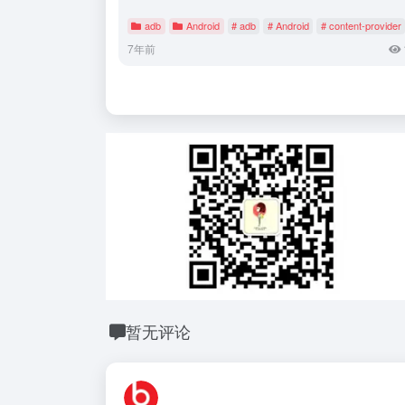
adb
Android
# adb
# Android
# content-provider
7年前
暂无评论