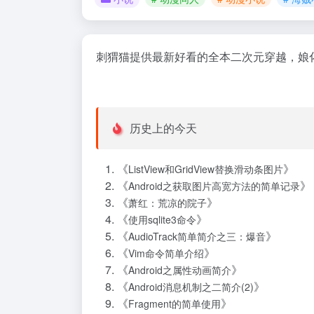
刺猬猫提供最新好看的全本二次元穿越，娘
历史上的今天
《
》
ListView和GridView替换滑动条图片
《
》
Android之获取图片高宽方法的简单记录
《
》
萧红：荒凉的院子
《
》
使用sqlite3命令
《
》
AudioTrack简单简介之三：爆音
《
》
Vim命令简单介绍
《
》
Android之属性动画简介
《
》
Android消息机制之二简介(2)
《
》
Fragment的简单使用