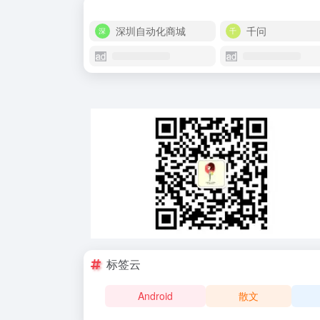
深圳自动化商城
千问
标签云
Android
散文