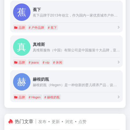
蕉下
蕉下品牌于2013年创立，作为国内一家优质城市户外品牌，蕉下一直致力于研发能够有效阻挡超过95% UVA/UVB射线的UPF 50+面料和产品，为人们提供强大的防晒保护。
品牌
# 户外品牌
# 蕉下
真维斯
真维斯服饰（中国）有限公司是中国服装十大品牌，亚洲500最具价值品牌，最具时尚影响力，市场畅销服装品牌，主要经营男女装休闲服，T恤，牛仔裤等。1993年，真维斯进军中国内地市场，在上海开设了第一间JEANSWEST真维斯专卖店。多年来，真维斯以“名牌大众化”的经营理念，“物超所值”的市场策略，稳占休闲装市场的领袖地位。现今，真维斯已在国内20多个省市开设了2000多间专卖店，拥有现时中国最大的休闲服饰销售网络。
品牌
# jeans
# vip
# 休闲
赫根奶瓶
赫根奶瓶（Hegen）是一种创新的婴儿喂养产品，设计独特、功能全面。它采用了革命性的方形设计，使得奶瓶更易于握持和清洗。奶瓶的瓶身由高质量的材料制成，安全可靠，
品牌
# Hegen
# 赫根奶瓶
热门文章
发布
更新
浏览
点赞