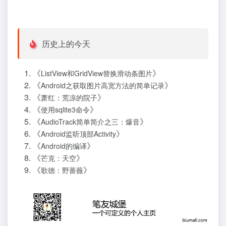
历史上的今天
《
》
ListView和GridView替换滑动条图片
《
》
Android之获取图片高宽方法的简单记录
《
》
萧红：荒凉的院子
《
》
使用sqlite3命令
《
》
AudioTrack简单简介之三：爆音
《
》
Android监听顶部Activity
《
》
Android的编译
《
》
芒克：天空
《
》
歌德：野蔷薇