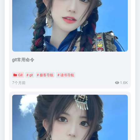
git常用命令
Git
# git
# 极客导航
# 读书导航
7个月前
1.6K