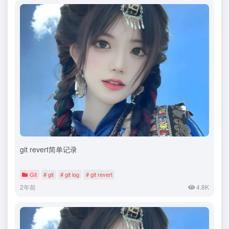
git revert简单记录
Git
# git
# git log
# git revert
2年前
4.8K