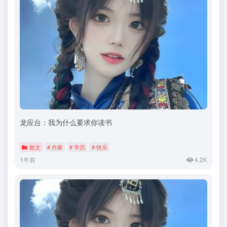
龙应台：我为什么要求你读书
散文
# 作家
# 学历
# 快乐
1年前
4.2K