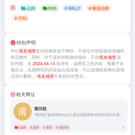
品牌
时尚
# BALLY
# 奢侈品牌
# 巴利
特别声明
本站
笔友城堡
提供的
都来源于网络，不保证外部链接的准确性
和完整性，同时，对于该外部链接的指向，不由
笔友城堡
实
际控制，在
2024-04-14
收录时，该网页上的内容，都属于合
规合法，后期网页的内容如出现违规，可以直接联系网站管理
员进行删除，
笔友城堡
不承担任何责任。
相关网址
莆田鞋
“莆田鞋”集体商标logo已通过国家商标局审批成功注册，我们实行“1+N”创牌策略，打造“莆田鞋”区域性品牌的同时，赋能鞋企孵化自主品牌。
品牌
# 品牌
# 莆田
# 莆田鞋