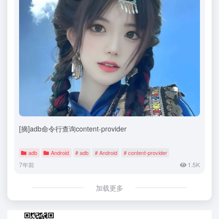
[摘]adb命令行查询content-provider
adb
Android
# adb
# Android
# content-provider
7年前
1.5K
加载更多