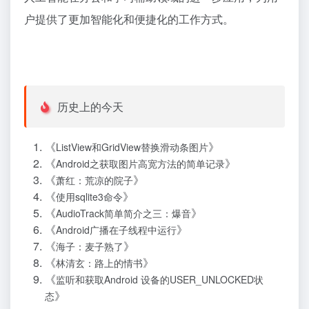
户提供了更加智能化和便捷化的工作方式。
历史上的今天
《
》
ListView和GridView替换滑动条图片
《
》
Android之获取图片高宽方法的简单记录
《
》
萧红：荒凉的院子
《
》
使用sqlite3命令
《
》
AudioTrack简单简介之三：爆音
《
》
Android广播在子线程中运行
《
》
海子：麦子熟了
《
》
林清玄：路上的情书
《
监听和获取Android 设备的USER_UNLOCKED状
》
态