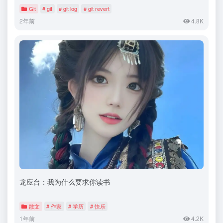
Git
# git
# git log
# git revert
2年前
4.8K
龙应台：我为什么要求你读书
散文
# 作家
# 学历
# 快乐
1年前
4.2K