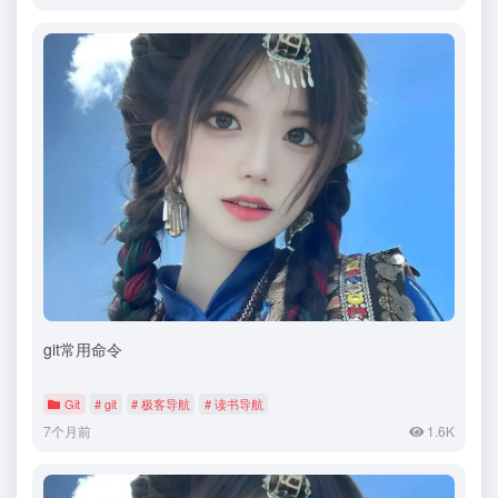
git常用命令
Git
# git
# 极客导航
# 读书导航
7个月前
1.6K