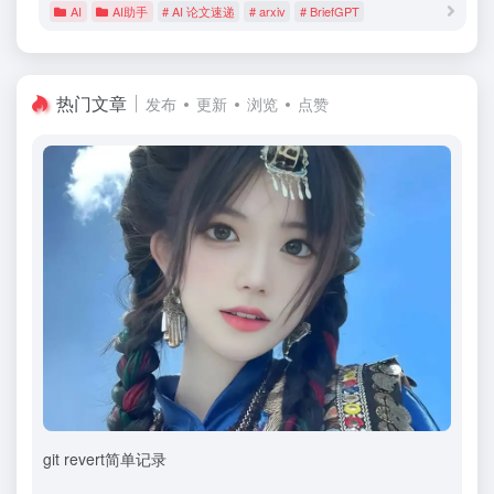
AI
AI助手
# AI 论文速递
# arxiv
# BriefGPT
热门文章
发布
更新
浏览
点赞
git revert简单记录