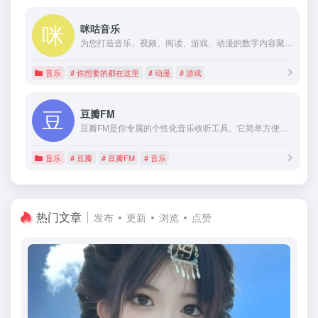
咪咕音乐
为您打造音乐、视频、阅读、游戏、动漫的数字内容聚合平台 给您全新的娱乐体验
音乐
# 你想要的都在这里
# 动漫
# 游戏
豆瓣FM
豆瓣FM是你专属的个性化音乐收听工具。它简单方便，打开就能收听。在收听过程中，你可以用“红心”、“垃圾桶”或者“跳过” 告诉豆瓣FM你的喜好。豆瓣FM将根据你的操作和反馈，从海量曲库中自动发现并播出符合你音乐口味的歌曲。
音乐
# 豆瓣
# 豆瓣FM
# 音乐
热门文章
发布
更新
浏览
点赞