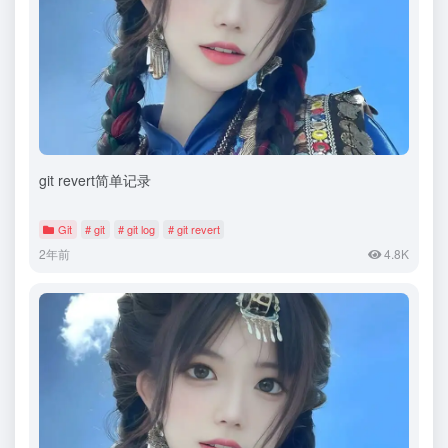
git revert简单记录
Git
# git
# git log
# git revert
2年前
4.8K