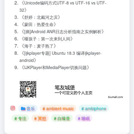
《
Unicode编码方式UTF-8 vs UTF-16 vs UTF-
》
32
《
》
舒婷：北戴河之滨
《
》
蒙田：热爱生命
《
》
[摘]Android ANR日志分析指南之实例解析
《
》
哑孩子：第一次来到人间
《
》
海子：麦子熟了
《
[ijkplayer专题] Ubuntu 18.3 编译ijkplayer-
》
android
《
》
IJKPlayer和MediaPlayer切换问题
音乐
# ambient music
# ambiphone
# 专注
# 冥想
# 白噪音
# 睡眠