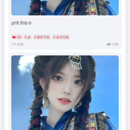
git常用命令
Git
# git
# 极客导航
# 读书导航
7个月前
1.6K