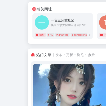
相关网址
一亩三分地社区
美国加拿大留学申请,就业求职找工作,签证移民网站,包含计算机CS电子工程EE管理信息系统MIS统计生统Biostatistics数据科学data science analytics等各专业硕士博士申请信息
论坛
# AD
# analytics
# computer science
热门文章
发布
更新
浏览
点赞