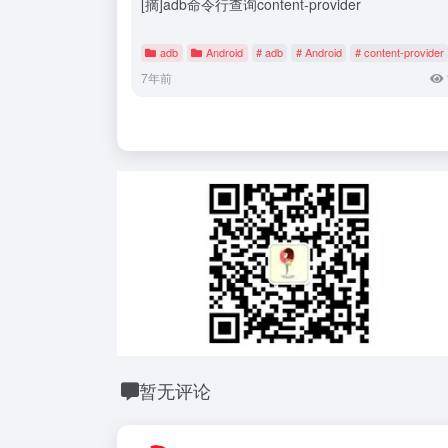
[摘]adb命令行查询content-provider
adb
Android
# adb
# Android
# content-provider
7年前
暂无评论