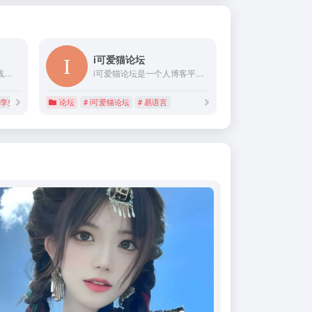
i可爱猫论坛
水利水务网—水务论坛在线是展示水利科技成果，打造“先进实用技术展示、创新成果交流推广、产学研用有效对接”的水利行业科技交流平台。为加快发展水利新质生产力做出新的贡献！
i可爱猫论坛是一个人博客平台，在这里涉及的可爱猫微信机器人、鲲鹏微信机器人、千寻微信机器人相关的开发和研究均为网友学习之用，请勿传播，若出现问题后果自负。另外可爱猫论坛涉及的开发语言比较广泛，比如易语言(开发可爱猫插件、鲲鹏微信机器人插件)、php、java、golang、python、mysql、redis、memcached、Mongodb等，以及web前端技术，比如html、css、vue等；如果相关技术方面遇到什么问题，您可以提问交流。
字孪生与智慧水利
论坛
# 水利信息化
# i可爱猫论坛
# 易语言