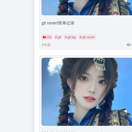
git revert简单记录
Git
# git
# git log
# git revert
2年前