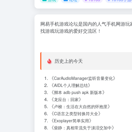
网易手机游戏论坛是国内的人气手机网游玩
找游戏玩游戏的爱好交流区！
历史上的今天
《
》
CarAudioManager监听音量变化
《
》
AIDL个人理解总结
《
》
脚本 adb push apk 新版本
《
》
龙应台：回家
《
》
卢梭：生活在大自然的怀抱里
《
》
C语言之类型转换符大全
《
》
Exoplayer简单实用
《
》
柴静：真相常流失于涕泪交加中