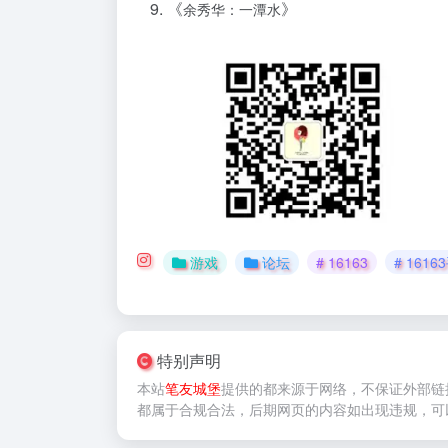
《
》
余秀华：一潭水
游戏
论坛
# 16163
# 161
特别声明
本站
笔友城堡
提供的
都来源于网络，不保证外部链
都属于合规合法，后期网页的内容如出现违规，可