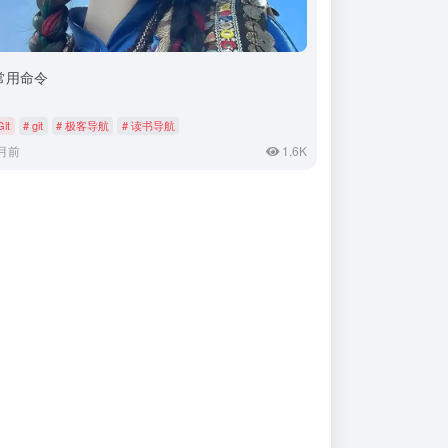
t常用命令
Git
# git
# 极客导航
# 读书导航
月前
1.6K