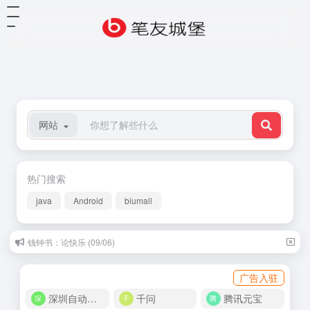
网站
热门搜索
java
Android
biumall
钱钟书：论快乐 (09/06)
许立志：我谈到血 (08/06)
广告入驻
深圳自动化商城
千问
腾讯元宝