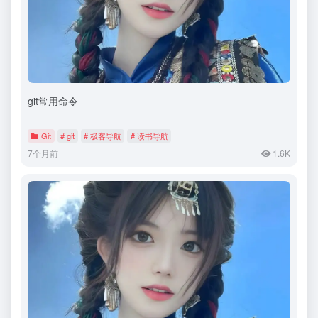
git常用命令
Git
# git
# 极客导航
# 读书导航
7个月前
1.6K