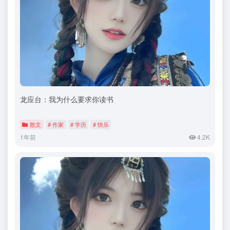
龙应台：我为什么要求你读书
散文
# 作家
# 学历
# 快乐
1年前
4.2K