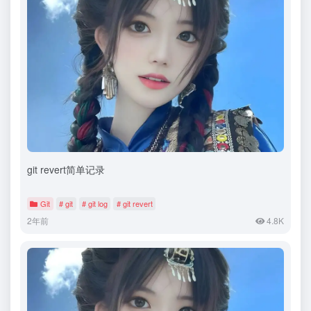
git revert简单记录
Git
# git
# git log
# git revert
2年前
4.8K