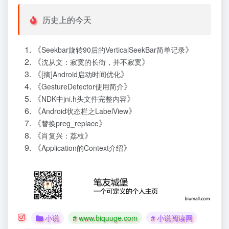
历史上的今天
《
》
Seekbar旋转90后的VerticalSeekBar简单记录
《
》
沈从文：寂寞的长街，并不寂寞
《
》
[摘]Android启动时间优化
《
》
GestureDetector使用简介
《
》
NDK中jni.h头文件完整内容
《
》
Android状态栏之LabelView
《
》
替换preg_replace
《
》
肖复兴：荔枝
《
》
Application的Context介绍
小说
# www.biquuge.com
# 小说阅读网