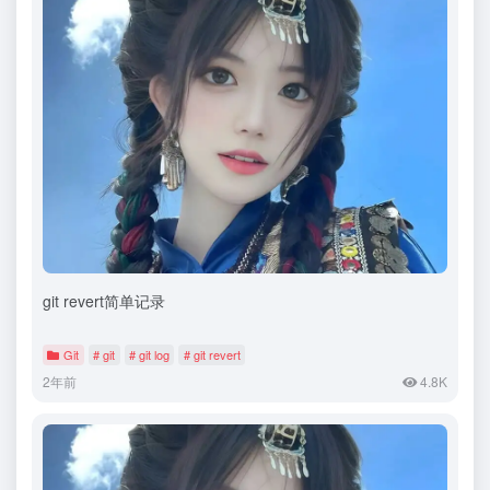
git revert简单记录
Git
# git
# git log
# git revert
2年前
4.8K