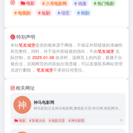
电影
# 八哥电影网
# 动漫
# 热门电影
# 电视剧
# 短剧
# 综艺
# 韩剧
特别声明
本站
笔友城堡
提供的
都来源于网络，不保证外部链接的准确性
和完整性，同时，对于该外部链接的指向，不由
笔友城堡
实
际控制，在
2025-01-06
收录时，该网页上的内容，都属于合
规合法，后期网页的内容如出现违规，可以直接联系网站管理
员进行删除，
笔友城堡
不承担任何责任。
相关网址
神马电影网
神马影院又名神马电影网,携电影天堂,特片网,韩剧网为您提供热门韩国电影 韩剧 美剧在线观看,给您更好的视频观看体验,看热门电影,来神马电影网!
电影
# 影视大全
# 电影天堂
# 神马影院