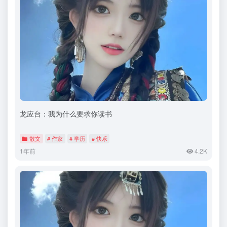
龙应台：我为什么要求你读书
散文
# 作家
# 学历
# 快乐
1年前
4.2K