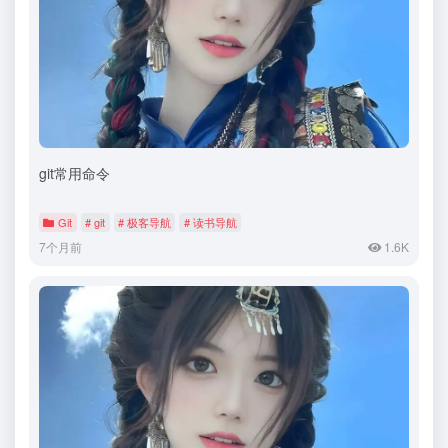
git常用命令
Git
# git
# 极客导航
# 读书导航
7个月前
1.6K