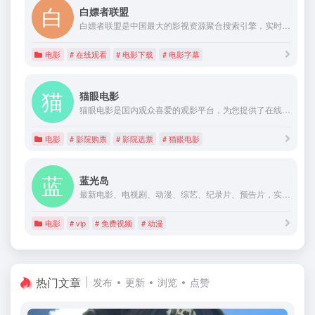
白嫖者联盟
白嫖者联盟是中国最大的影视资源聚合搜索引擎，实时聚合全网优质影视资源，同时支持在线、下载和字幕。电影、电视剧、动漫、综艺应有尽有。
电影
# 在线观看
# 电影下载
# 电影字幕
猫眼电影
猫眼电影是国内观众喜爱的观影平台，为您提供了在线购票服务。同时，猫眼电影还为您提供电影预告片、票房查询、电影排行榜、影视资讯等信息。
电影
# 影院购票
# 影院选票
# 猫眼电影
蓝光岛
最新电影、电视剧、动漫、综艺、纪录片、预告片，实时聚合全网优质影视资源，高清1080P 4K在线观看、下载、磁力。
电影
# vip
# 免费视频
# 动漫
热门文章
发布
更新
浏览
点赞