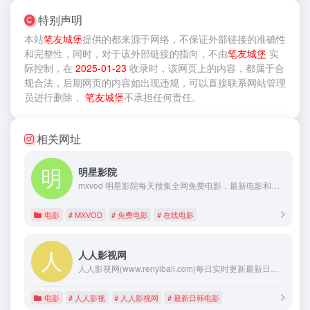
特别声明
本站
笔友城堡
提供的
都来源于网络，不保证外部链接的准确性
和完整性，同时，对于该外部链接的指向，不由
笔友城堡
实
际控制，在
2025-01-23
收录时，该网页上的内容，都属于合
规合法，后期网页的内容如出现违规，可以直接联系网站管理
员进行删除，
笔友城堡
不承担任何责任。
相关网址
明星影院
mxvod 明星影院每天搜集全网免费电影，最新电影和电视剧，为广大用户免费提供视频点播在线电影和电视剧服务，及时收录最新、最热、最全的电影在线看,高清免费电影在线看。海外看,在线电影,最新电影,免费电影,电影在线观看
电影
# MXVOD
# 免费电影
# 在线电影
人人影视网
人人影视网(www.renyiball.com)每日实时更新最新日韩电影大片、热门电视剧、动漫、综艺、电影等在线观看资源,人人影视网给您极速无广告极致观影体验。
电影
# 人人影视
# 人人影视网
# 最新日韩电影