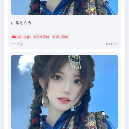
git常用命令
Git
# git
# 极客导航
# 读书导航
7个月前
1.6K