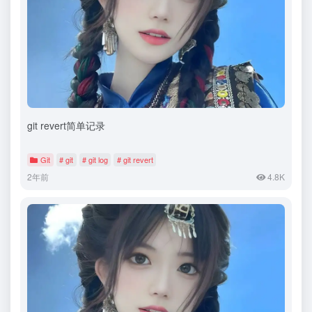
git revert简单记录
Git
# git
# git log
# git revert
2年前
4.8K