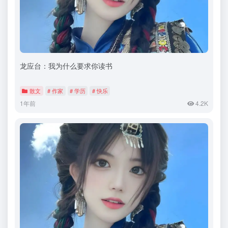
龙应台：我为什么要求你读书
散文
# 作家
# 学历
# 快乐
1年前
4.2K